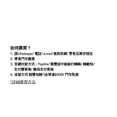
如何購買？
1: 請whatsapp/ 電話/ e-mail 查詢官網/ 零售店庫存情況
2:
零售門市
購買
3: 官網付款方式：PayMe/ 匯豐或中銀銀行轉帳/ 轉數快/
支付寶香港/ 微信支付香港
4: 送貨方式 順豐包郵*(全單過$500)/ 門市取貨
*​詳細購買方法